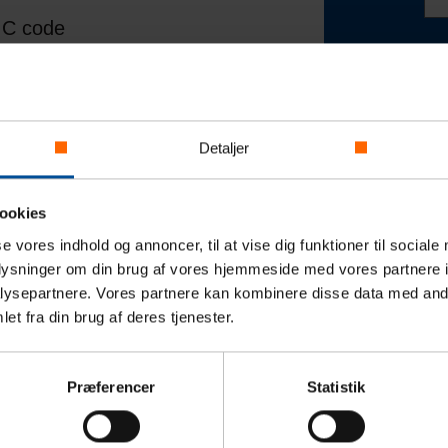
IC code
K
X if 11 digits are
Be
Detaljer
0002005815 (DKK)
ookies
0003007497 (EUR)
CA
se vores indhold og annoncer, til at vise dig funktioner til sociale
oplysninger om din brug af vores hjemmeside med vores partnere i
ysepartnere. Vores partnere kan kombinere disse data med andr
et fra din brug af deres tjenester.
Præferencer
Statistik