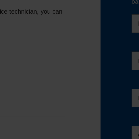
ba
vice technician, you can
Na
Tel
Mai
Fir