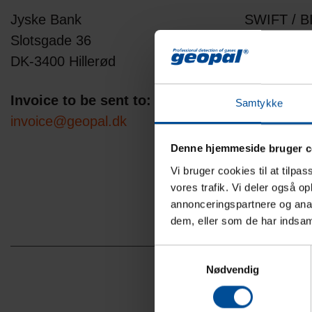
Jyske Bank
SWIFT / B
Slotsgade 36
JYBADKK
DK-3400 Hillerød
JYBADKKKXX
requried
Invoice to be sent to:
Samtykke
invoice@geopal.dk
IBAN no.
DK037620
Denne hjemmeside bruger c
DK327620
Vi bruger cookies til at tilpas
vores trafik. Vi deler også 
annonceringspartnere og anal
dem, eller som de har indsaml
Samtykkevalg
Nødvendig