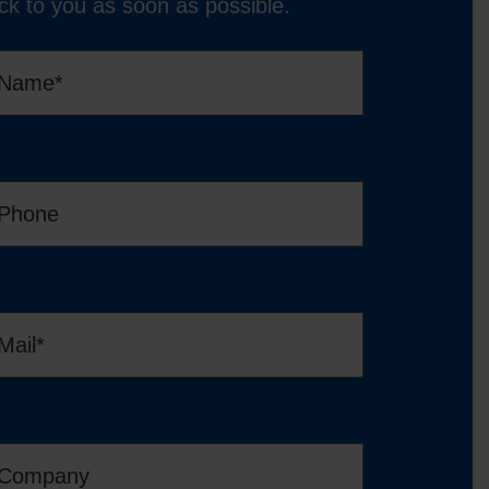
ck to you as soon as possible.
vn
*
efon
l
*
ma