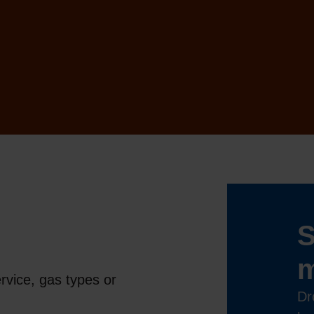
S
rvice, gas types or
Dr